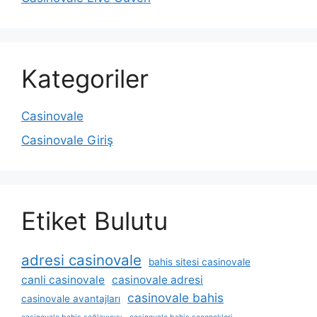
Kategoriler
Casinovale
Casinovale Giriş
Etiket Bulutu
adresi casinovale
bahis sitesi casinovale
canli casinovale
casinovale adresi
casinovale bahis
casinovale avantajları