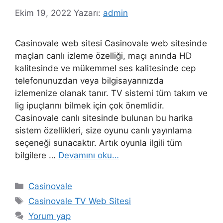
Ekim 19, 2022
Yazarı:
admin
Casinovale web sitesi Casinovale web sitesinde
maçları canlı izleme özelliği, maçı anında HD
kalitesinde ve mükemmel ses kalitesinde cep
telefonunuzdan veya bilgisayarınızda
izlemenize olanak tanır. TV sistemi tüm takım ve
lig ipuçlarını bilmek için çok önemlidir.
Casinovale canlı sitesinde bulunan bu harika
sistem özellikleri, size oyunu canlı yayınlama
seçeneği sunacaktır. Artık oyunla ilgili tüm
bilgilere …
Devamını oku…
Kategoriler
Casinovale
Etiketler
Casinovale TV Web Sitesi
Yorum yap