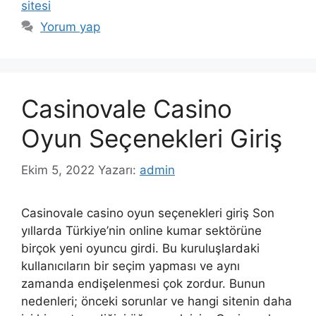
sitesi
Yorum yap
Casinovale Casino
Oyun Seçenekleri Giriş
Ekim 5, 2022
Yazarı:
admin
Casinovale casino oyun seçenekleri giriş Son
yıllarda Türkiye’nin online kumar sektörüne
birçok yeni oyuncu girdi. Bu kuruluşlardaki
kullanıcıların bir seçim yapması ve aynı
zamanda endişelenmesi çok zordur. Bunun
nedenleri; önceki sorunlar ve hangi sitenin daha