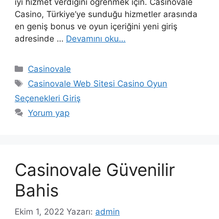
iyi hizmet verdiğini öğrenmek için. Casinovale
Casino, Türkiye’ye sunduğu hizmetler arasında
en geniş bonus ve oyun içeriğini yeni giriş
adresinde …
Devamını oku…
Kategoriler
Casinovale
Etiketler
Casinovale Web Sitesi Casino Oyun
Seçenekleri Giriş
Yorum yap
Casinovale Güvenilir
Bahis
Ekim 1, 2022
Yazarı:
admin