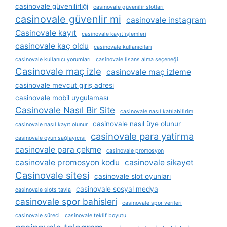
casinovale güvenilirliği
casinovale güvenilir slotları
casinovale güvenlir mi
casinovale instagram
Casinovale kayıt
casinovale kayıt i̇şlemleri
casinovale kaç oldu
casinovale kullanıcıları
casinovale kullanıcı yorumları
casinovale lisans alma seçeneği
Casinovale maç izle
casinovale maç izleme
casinovale mevcut giriş adresi
casinovale mobil uygulaması
Casinovale Nasıl Bir Site
casinovale nasıl katılabilirim
casinovale nasıl üye olunur
casinovale nasıl kayıt olunur
casinovale para yatirma
casinovale oyun sağlayıcısı
casinovale para çekme
casinovale promosyon
casinovale promosyon kodu
casinovale sikayet
Casinovale sitesi
casinovale slot oyunları
casinovale sosyal medya
casinovale slots tavla
casinovale spor bahisleri
casinovale spor verileri
casinovale süreci
casinovale teklif boyutu