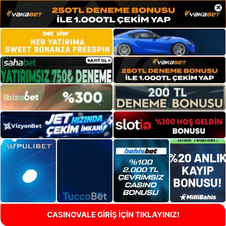
×
CASINOVALE GİRİŞ İÇİN TIKLAYINIZ!