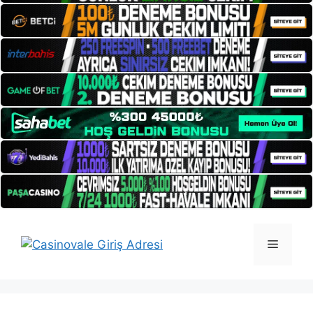
İçeriğe
atla
Menü