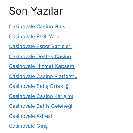
Son Yazılar
Casinovale Casino Giriş
Casinovale Etkili Web
Casinovale Espor Bahisleri
Casinovale Destek Casino
Casinovale Hizmet Kapsamı
Casinovale Casino Platformu
Casinovale Satış Ortaklığı
Casinovale Casino Karışımı
Casinovale Bahis Geleneği
Casinovale Adresi
Casinovale Giriş