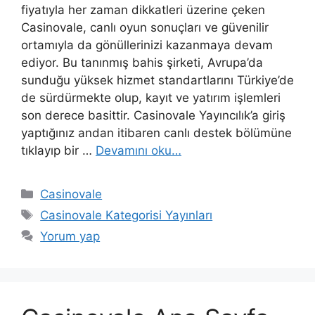
fiyatıyla her zaman dikkatleri üzerine çeken
Casinovale, canlı oyun sonuçları ve güvenilir
ortamıyla da gönüllerinizi kazanmaya devam
ediyor. Bu tanınmış bahis şirketi, Avrupa’da
sunduğu yüksek hizmet standartlarını Türkiye’de
de sürdürmekte olup, kayıt ve yatırım işlemleri
son derece basittir. Casinovale Yayıncılık’a giriş
yaptığınız andan itibaren canlı destek bölümüne
tıklayıp bir …
Devamını oku…
Kategoriler
Casinovale
Etiketler
Casinovale Kategorisi Yayınları
Yorum yap