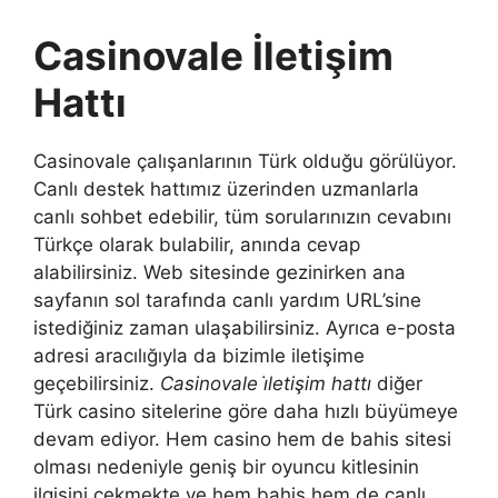
Casinovale İletişim
Hattı
Casinovale çalışanlarının Türk olduğu görülüyor.
Canlı destek hattımız üzerinden uzmanlarla
canlı sohbet edebilir, tüm sorularınızın cevabını
Türkçe olarak bulabilir, anında cevap
alabilirsiniz. Web sitesinde gezinirken ana
sayfanın sol tarafında canlı yardım URL’sine
istediğiniz zaman ulaşabilirsiniz. Ayrıca e-posta
adresi aracılığıyla da bizimle iletişime
geçebilirsiniz.
Casinovale i̇letişim hattı
diğer
Türk casino sitelerine göre daha hızlı büyümeye
devam ediyor. Hem casino hem de bahis sitesi
olması nedeniyle geniş bir oyuncu kitlesinin
ilgisini çekmekte ve hem bahis hem de canlı