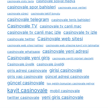
casinovale sosyal medya
casinovale slots tavla
casinovale spor bahisleri
casinovale spor verileri
casinovale süreci
casinovale teklif boyutu
casinovale telegram
casinovale tenis bahisleri
Casinovale TV
casinovale tv canli maç
casinovale tv canli maç izle
casinovale tv izle
Casinovale web sitesi
casinovale twitter
casinovale web sitesi kalitesi
casinovale web sitesine kayıt i̇çin talimatlar
casinovale yeni adresi
casinovale whatsapp
Casinovale yeni giriş
casinovale çeşitli müşteri desteği
Casinovale üyelik
casinovale üyeliği
girisi casinovale
giris adresi casinovale
giris yap casinovale
güncel adresi casinovale
güncel casinovale
hoş geldin bonusları casinovale geliyor
kayit casinovale
mobil casinovale
yeni giris casinovale
twitter casinovale