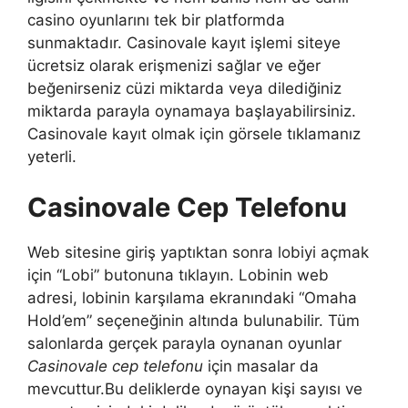
casino oyunlarını tek bir platformda
sunmaktadır. Casinovale kayıt işlemi siteye
ücretsiz olarak erişmenizi sağlar ve eğer
beğenirseniz cüzi miktarda veya dilediğiniz
miktarda parayla oynamaya başlayabilirsiniz.
Casinovale kayıt olmak için görsele tıklamanız
yeterli.
Casinovale Cep Telefonu
Web sitesine giriş yaptıktan sonra lobiyi açmak
için “Lobi” butonuna tıklayın. Lobinin web
adresi, lobinin karşılama ekranındaki “Omaha
Hold’em” seçeneğinin altında bulunabilir. Tüm
salonlarda gerçek parayla oynanan oyunlar
Casinovale cep telefonu
için masalar da
mevcuttur.Bu deliklerde oynayan kişi sayısı ve