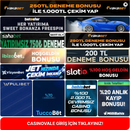
×
CASINOVALE GİRİŞ İÇİN TIKLAYINIZ!