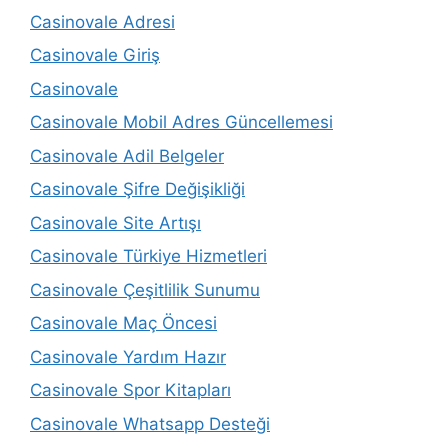
Casinovale Adresi
Casinovale Giriş
Casinovale
Casinovale Mobil Adres Güncellemesi
Casinovale Adil Belgeler
Casinovale Şifre Değişikliği
Casinovale Site Artışı
Casinovale Türkiye Hizmetleri
Casinovale Çeşitlilik Sunumu
Casinovale Maç Öncesi
Casinovale Yardım Hazır
Casinovale Spor Kitapları
Casinovale Whatsapp Desteği