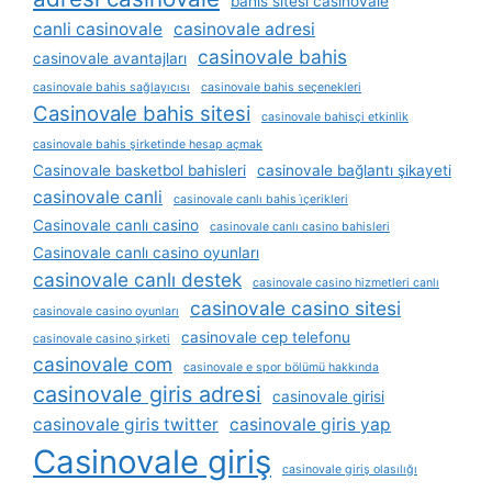
bahis sitesi casinovale
canli casinovale
casinovale adresi
casinovale bahis
casinovale avantajları
casinovale bahis sağlayıcısı
casinovale bahis seçenekleri
Casinovale bahis sitesi
casinovale bahisçi etkinlik
casinovale bahis şirketinde hesap açmak
Casinovale basketbol bahisleri
casinovale bağlantı şikayeti
casinovale canli
casinovale canlı bahis i̇çerikleri
Casinovale canlı casino
casinovale canlı casino bahisleri
Casinovale canlı casino oyunları
casinovale canlı destek
casinovale casino hizmetleri canlı
casinovale casino sitesi
casinovale casino oyunları
casinovale cep telefonu
casinovale casino şirketi
casinovale com
casinovale e spor bölümü hakkında
casinovale giris adresi
casinovale girisi
casinovale giris twitter
casinovale giris yap
Casinovale giriş
casinovale giriş olasılığı