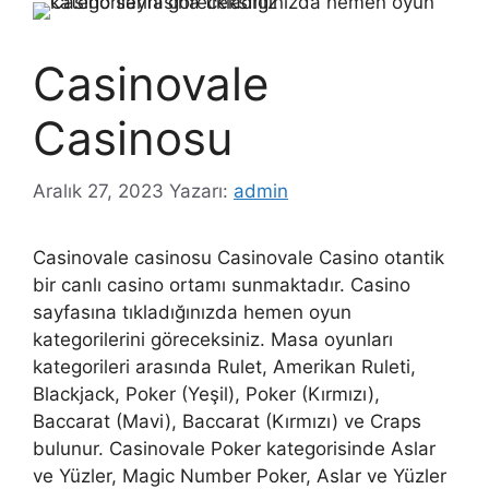
Casinovale
Casinosu
Aralık 27, 2023
Yazarı:
admin
Casinovale casinosu Casinovale Casino otantik
bir canlı casino ortamı sunmaktadır. Casino
sayfasına tıkladığınızda hemen oyun
kategorilerini göreceksiniz. Masa oyunları
kategorileri arasında Rulet, Amerikan Ruleti,
Blackjack, Poker (Yeşil), Poker (Kırmızı),
Baccarat (Mavi), Baccarat (Kırmızı) ve Craps
bulunur. Casinovale Poker kategorisinde Aslar
ve Yüzler, Magic Number Poker, Aslar ve Yüzler