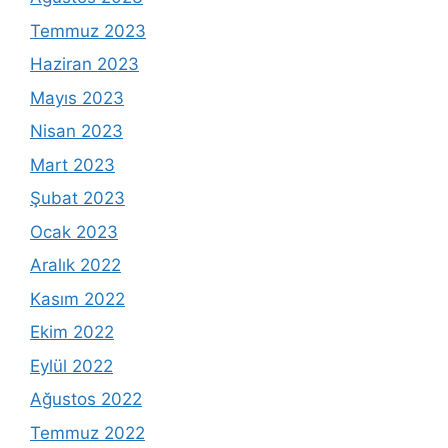
Temmuz 2023
Haziran 2023
Mayıs 2023
Nisan 2023
Mart 2023
Şubat 2023
Ocak 2023
Aralık 2022
Kasım 2022
Ekim 2022
Eylül 2022
Ağustos 2022
Temmuz 2022