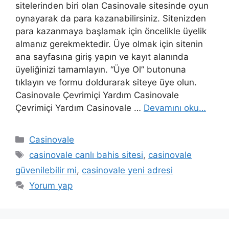
sitelerinden biri olan Casinovale sitesinde oyun
oynayarak da para kazanabilirsiniz. Sitenizden
para kazanmaya başlamak için öncelikle üyelik
almanız gerekmektedir. Üye olmak için sitenin
ana sayfasına giriş yapın ve kayıt alanında
üyeliğinizi tamamlayın. “Üye Ol” butonuna
tıklayın ve formu doldurarak siteye üye olun.
Casinovale Çevrimiçi Yardım Casinovale
Çevrimiçi Yardım Casinovale …
Devamını oku…
Kategoriler
Casinovale
Etiketler
casinovale canlı bahis sitesi
,
casinovale
güvenilebilir mi
,
casinovale yeni adresi
Yorum yap