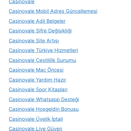
Casinovale
Casinovale Mobil Adres Güncellemesi
Casinovale Adil Belgeler
Casinovale Şifre Değişikliği
Casinovale Site Artışı
Casinovale Türkiye Hizmetleri
Casinovale Çeşitlilik Sunumu
Casinovale Maç Öncesi
Casinovale Yardım Hazır
Casinovale Spor Kitapları
Casinovale Whatsapp Desteği
Casinovale Hoşgeldin Bonusu
Casinovale Üyelik İptali
Casinovale Live Güven