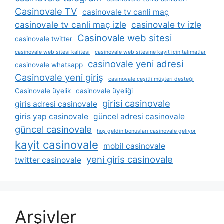
Casinovale TV
casinovale tv canli maç
casinovale tv canli maç izle
casinovale tv izle
Casinovale web sitesi
casinovale twitter
casinovale web sitesi kalitesi
casinovale web sitesine kayıt i̇çin talimatlar
casinovale yeni adresi
casinovale whatsapp
Casinovale yeni giriş
casinovale çeşitli müşteri desteği
Casinovale üyelik
casinovale üyeliği
girisi casinovale
giris adresi casinovale
giris yap casinovale
güncel adresi casinovale
güncel casinovale
hoş geldin bonusları casinovale geliyor
kayit casinovale
mobil casinovale
yeni giris casinovale
twitter casinovale
Arşivler