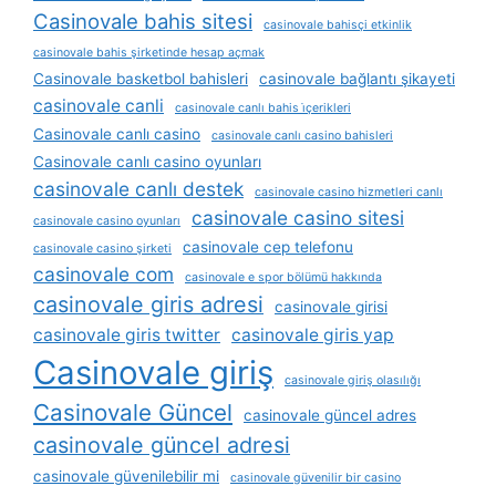
Casinovale bahis sitesi
casinovale bahisçi etkinlik
casinovale bahis şirketinde hesap açmak
Casinovale basketbol bahisleri
casinovale bağlantı şikayeti
casinovale canli
casinovale canlı bahis i̇çerikleri
Casinovale canlı casino
casinovale canlı casino bahisleri
Casinovale canlı casino oyunları
casinovale canlı destek
casinovale casino hizmetleri canlı
casinovale casino sitesi
casinovale casino oyunları
casinovale cep telefonu
casinovale casino şirketi
casinovale com
casinovale e spor bölümü hakkında
casinovale giris adresi
casinovale girisi
casinovale giris twitter
casinovale giris yap
Casinovale giriş
casinovale giriş olasılığı
Casinovale Güncel
casinovale güncel adres
casinovale güncel adresi
casinovale güvenilebilir mi
casinovale güvenilir bir casino