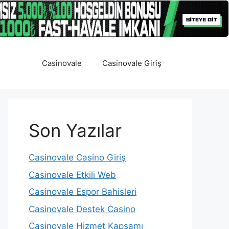
Casinovale
Casinovale Giriş
Son Yazılar
Casinovale Casino Giriş
Casinovale Etkili Web
Casinovale Espor Bahisleri
Casinovale Destek Casino
Casinovale Hizmet Kapsamı