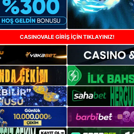
CASINOVALE GİRİŞ İÇİN TIKLAYINIZ!