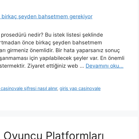
 prosedürü nedir? Bu istek listesi şeklinde
m artmadan önce birkaç şeyden bahsetmem
ları girmeniz önemlidir. Bir hata yaparsanız sonuç
şanmaması için yapılabilecek şeyler var. En önemli
östermektir. Ziyaret ettiğiniz web …
Devamını oku…
 casinovale şifresi nasıl alınır
,
giris yap casinovale
 Oyuncu Platformları