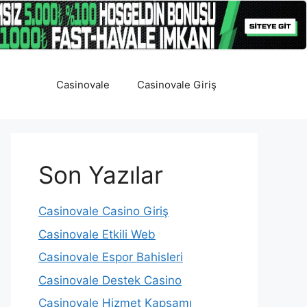
Casinovale
Casinovale Giriş
Son Yazılar
Casinovale Casino Giriş
Casinovale Etkili Web
Casinovale Espor Bahisleri
Casinovale Destek Casino
Casinovale Hizmet Kapsamı