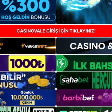
CASINOVALE GİRİŞ İÇİN TIKLAYINIZ!