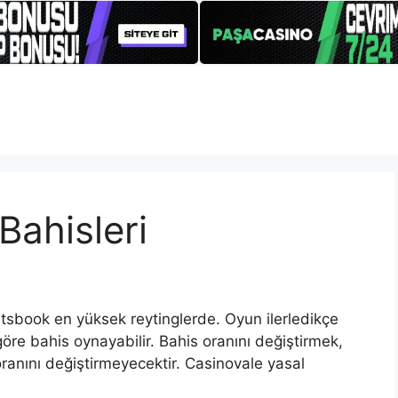
Bahisleri
tsbook en yüksek reytinglerde. Oyun ilerledikçe
göre bahis oynayabilir. Bahis oranını değiştirmek,
ranını değiştirmeyecektir. Casinovale yasal