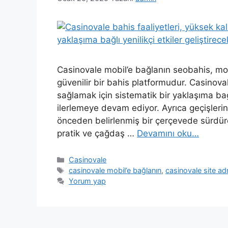
Casinovale mobil’e bağlanın seobahis, mo
güvenilir bir bahis platformudur. Casinoval
sağlamak için sistematik bir yaklaşıma bağlı
ilerlemeye devam ediyor. Ayrıca geçişlerin
önceden belirlenmiş bir çerçevede sürdür
pratik ve çağdaş …
Devamını oku…
Kategoriler
Casinovale
Etiketler
casinovale mobil’e bağlanın
,
casinovale site ad
Yorum yap