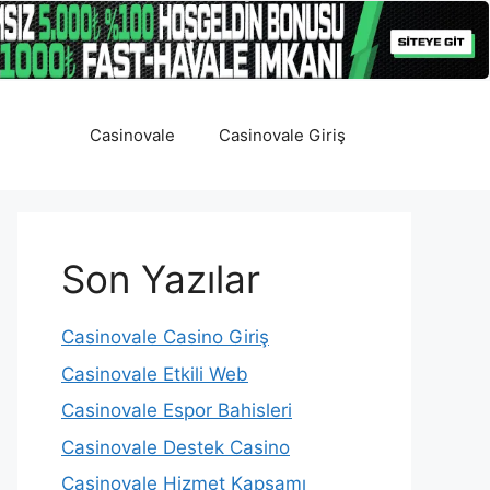
Casinovale
Casinovale Giriş
Son Yazılar
Casinovale Casino Giriş
Casinovale Etkili Web
Casinovale Espor Bahisleri
Casinovale Destek Casino
Casinovale Hizmet Kapsamı