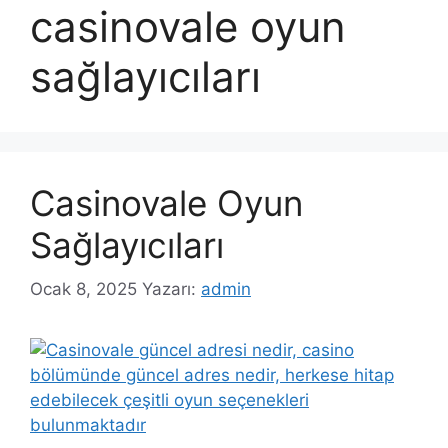
casinovale oyun
sağlayıcıları
Casinovale Oyun
Sağlayıcıları
Ocak 8, 2025
Yazarı:
admin