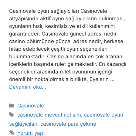
Casinovale oyun sağlayıcıları Casinovale
altyapısında aktif oyun sağlayıcıların bulunması,
oyunların hızlı, kesintisiz ve etkili kullanımını
garanti eder. Casinovale güncel adresi nedir,
casino bölümünde güncel adres nedir, herkese
hitap edebilecek çeşitli oyun seçenekleri
bulunmaktadır. Casino alanında en çok aranan
içeriklerin başında rulet gelmektedir. En kazançlı
seçenekler arasında rulet oyununun içeriği
önemli bir nokta olmakla birlikte, üyelerin …
Devamını oku…
Kategoriler
Casinovale
Etiketler
casinovale mevcut i̇letişim
,
casinovale oyun
sağlayıcıları
,
casinovale para çekme
Yorum yap