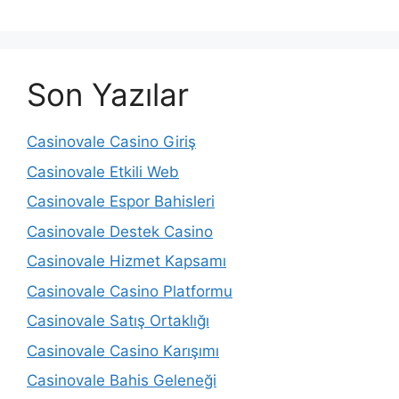
Son Yazılar
Casinovale Casino Giriş
Casinovale Etkili Web
Casinovale Espor Bahisleri
Casinovale Destek Casino
Casinovale Hizmet Kapsamı
Casinovale Casino Platformu
Casinovale Satış Ortaklığı
Casinovale Casino Karışımı
Casinovale Bahis Geleneği