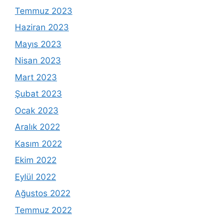
Temmuz 2023
Haziran 2023
Mayıs 2023
Nisan 2023
Mart 2023
Şubat 2023
Ocak 2023
Aralık 2022
Kasım 2022
Ekim 2022
Eylül 2022
Ağustos 2022
Temmuz 2022