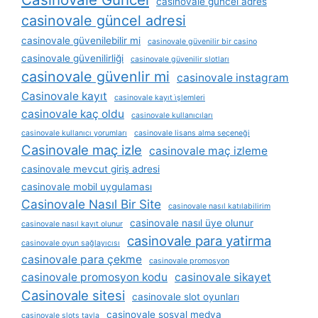
casinovale güncel adres
casinovale güncel adresi
casinovale güvenilebilir mi
casinovale güvenilir bir casino
casinovale güvenilirliği
casinovale güvenilir slotları
casinovale güvenlir mi
casinovale instagram
Casinovale kayıt
casinovale kayıt i̇şlemleri
casinovale kaç oldu
casinovale kullanıcıları
casinovale kullanıcı yorumları
casinovale lisans alma seçeneği
Casinovale maç izle
casinovale maç izleme
casinovale mevcut giriş adresi
casinovale mobil uygulaması
Casinovale Nasıl Bir Site
casinovale nasıl katılabilirim
casinovale nasıl üye olunur
casinovale nasıl kayıt olunur
casinovale para yatirma
casinovale oyun sağlayıcısı
casinovale para çekme
casinovale promosyon
casinovale promosyon kodu
casinovale sikayet
Casinovale sitesi
casinovale slot oyunları
casinovale sosyal medya
casinovale slots tavla