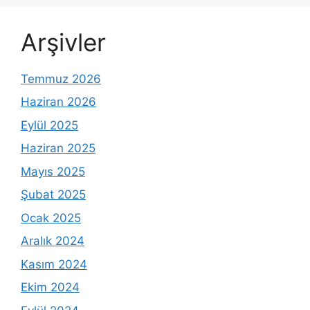
Arşivler
Temmuz 2026
Haziran 2026
Eylül 2025
Haziran 2025
Mayıs 2025
Şubat 2025
Ocak 2025
Aralık 2024
Kasım 2024
Ekim 2024