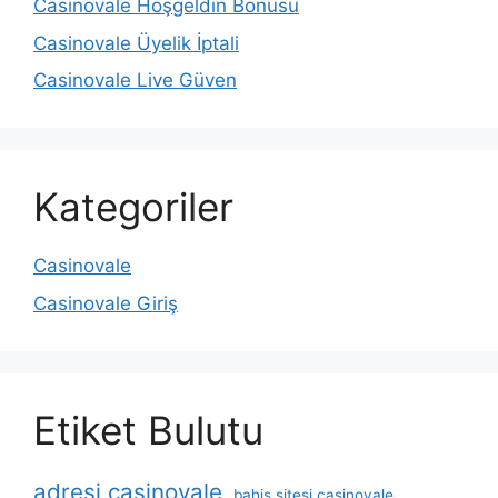
Casinovale Hoşgeldin Bonusu
Casinovale Üyelik İptali
Casinovale Live Güven
Kategoriler
Casinovale
Casinovale Giriş
Etiket Bulutu
adresi casinovale
bahis sitesi casinovale