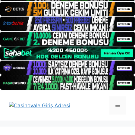
İçeriğe
atla
Menü