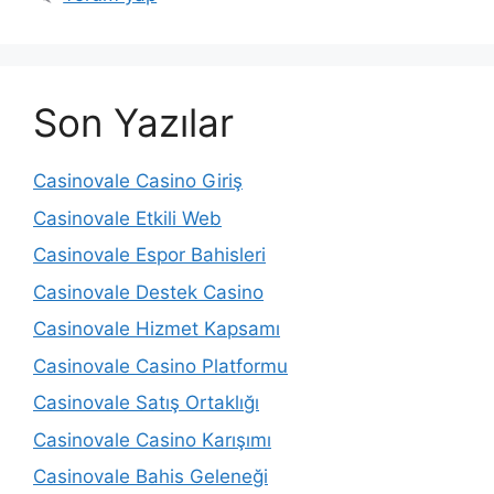
Son Yazılar
Casinovale Casino Giriş
Casinovale Etkili Web
Casinovale Espor Bahisleri
Casinovale Destek Casino
Casinovale Hizmet Kapsamı
Casinovale Casino Platformu
Casinovale Satış Ortaklığı
Casinovale Casino Karışımı
Casinovale Bahis Geleneği