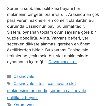
Sorumlu seobahis politikası beyanı her
makinenin bir getiri oranı vardır. Arasında en çok
para veren makineler en cömert olanlardır. Bu
durumda Casino’nun payı bulunmaktadır.
Sistem, oynanan toplam oyun sayısına göre bir
yüzde döndürür. Alıntı. Varyans değeri, yer
seçerken dikkate alınması gereken en önemli
özelliklerden biridir. Bu kavramı Casinovale
terimlerine çevirirsek, bu, slot makinesinde
oynamanın içerdiği …
Devamını oku…
Kategoriler
Casinovale
Etiketler
Casinovale sitesi
,
casinovale slot
makinesinin adı nedir
,
sorumlu casinovale
politikası beyanı
Yorum yap