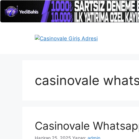
İçeriğe
atla
casinovale what
Casinovale Whatsap
Haziran 25, 2025
Yazarı:
admin