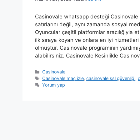
Casinovale whatsapp desteği Casinovale
satırlarını değil, aynı zamanda sosyal medy
Oyuncular çeşitli platformlar aracılığıyla e
ilk sıraya koyan ve onlara en iyi hizmetleri
olmuştur. Casinovale programının yardımıy
alabilirsiniz. Casinovale Kesinlikle Casin
Kategoriler
Casinovale
Etiketler
Casinovale maç izle
,
casinovale ssl güvenliği
,
Yorum yap