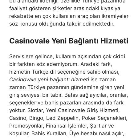
bu alandaki liderliği, özellikle Türkiye pazarında
faaliyet gösteren şirketler arasındaki kıyasıya
rekabette en çok kullanılan araç olan ikramiyeler
söz konusu olduğunda takdir edilmektedir.
Casinovale Yeni Bağlantı Hizmeti
Servislere gelince, kullanım açısından çok ciddi
bir farktan söz edemiyorum. Aradaki fark,
hizmetin Türkçe dil seçeneğine sahip olması,
Casinovale yeni bağlantı hizmeti
ise zaman
zaman Türkiye pazarının gündemine giren yeni
giriş seviyesi bir tabir. Bahis sağlayıcılar, oranlar,
seçenekler ve bahis pazarları arasında da fark
yoktur. Slotlar, Yeni Casinovale Giriş Hizmeti,
Casino, Bingo, Led Zeppelin, Poker Seçenekleri,
Promosyonlar, Finansal İşlemler, Şartlar ve
Koşullar, Bahis Kuralları, Üye hesabı nasıl açılır,