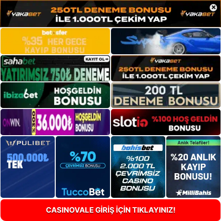
×
CASINOVALE GİRİŞ İÇİN TIKLAYINIZ!