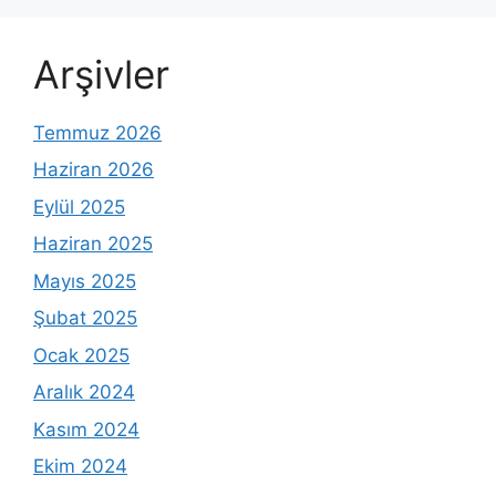
Arşivler
Temmuz 2026
Haziran 2026
Eylül 2025
Haziran 2025
Mayıs 2025
Şubat 2025
Ocak 2025
Aralık 2024
Kasım 2024
Ekim 2024