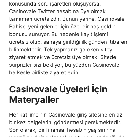
konusunda soru işaretleri oluşuyorsa,
Casinovale Twitter hesabına üye olmak
tamamen ücretsizdir. Bunun yerine, Casinovale
Bahisçi yeni gelenler için özel bir hoş geldin
bonusu sunuyor. Bu nedenle kayıt işlemi
ücretsiz olup, sahaya girildiği ilk günden itibaren
bilinmektedir. Tek yapmanız gereken siteyi
ziyaret etmek ve ücretsiz üye olmak. Sitede
sürprizler sizi bekliyor, bu yüzden Casinovale
herkesle birlikte ziyaret edin.
Casinovale Üyeleri İçin
Materyaller
Her katılımcının Casinovale giriş sitesine en az
bir kez belgelerini göndermesi gerekmektedir.
Son olarak, bir finansal hesabın yaş sınırına