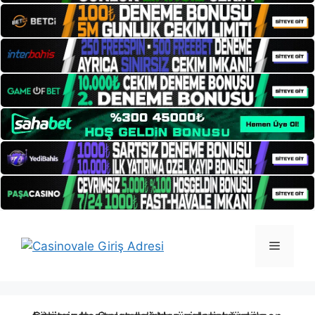
İçeriğe
atla
Menü