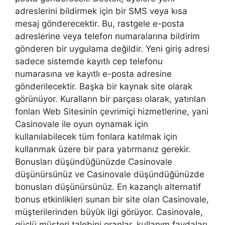
adreslerini bildirmek için bir SMS veya kısa
mesaj gönderecektir. Bu, rastgele e-posta
adreslerine veya telefon numaralarına bildirim
gönderen bir uygulama değildir. Yeni giriş adresi
sadece sistemde kayıtlı cep telefonu
numarasına ve kayıtlı e-posta adresine
gönderilecektir. Başka bir kaynak site olarak
görünüyor. Kuralların bir parçası olarak, yatırılan
fonları Web Sitesinin çevrimiçi hizmetlerine, yani
Casinovale ile oyun oynamak için
kullanılabilecek tüm fonlara katılmak için
kullanmak üzere bir para yatırmanız gerekir.
Bonusları düşündüğünüzde Casinovale
düşünürsünüz ve Casinovale düşündüğünüzde
bonusları düşünürsünüz. En kazançlı alternatif
bonus etkinlikleri sunan bir site olan Casinovale,
müşterilerinden büyük ilgi görüyor. Casinovale,
güçlü müşteri talebini oranlar, kullanım faydaları