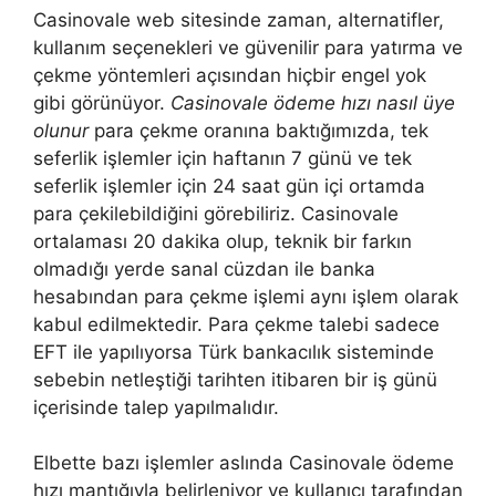
Casinovale web sitesinde zaman, alternatifler,
kullanım seçenekleri ve güvenilir para yatırma ve
çekme yöntemleri açısından hiçbir engel yok
gibi görünüyor.
Casinovale ödeme hızı nasıl üye
olunur
para çekme oranına baktığımızda, tek
seferlik işlemler için haftanın 7 günü ve tek
seferlik işlemler için 24 saat gün içi ortamda
para çekilebildiğini görebiliriz. Casinovale
ortalaması 20 dakika olup, teknik bir farkın
olmadığı yerde sanal cüzdan ile banka
hesabından para çekme işlemi aynı işlem olarak
kabul edilmektedir. Para çekme talebi sadece
EFT ile yapılıyorsa Türk bankacılık sisteminde
sebebin netleştiği tarihten itibaren bir iş günü
içerisinde talep yapılmalıdır.
Elbette bazı işlemler aslında Casinovale ödeme
hızı mantığıyla belirleniyor ve kullanıcı tarafından