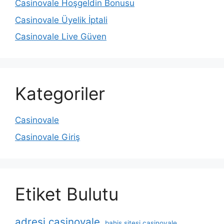
Casinovale Hoşgeldin Bonusu
Casinovale Üyelik İptali
Casinovale Live Güven
Kategoriler
Casinovale
Casinovale Giriş
Etiket Bulutu
adresi casinovale
bahis sitesi casinovale