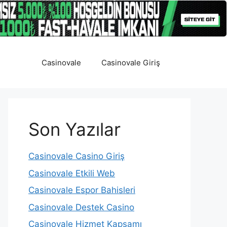
Casinovale
Casinovale Giriş
Son Yazılar
Casinovale Casino Giriş
Casinovale Etkili Web
Casinovale Espor Bahisleri
Casinovale Destek Casino
Casinovale Hizmet Kapsamı