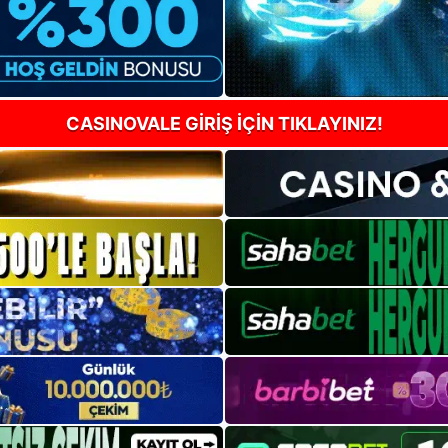
CASINOVALE GİRİŞ İÇİN TIKLAYINIZ!