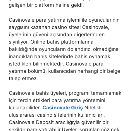
gelişen bir platform haline geldi.
Casinovale para yatırma işlemi ile oyuncularının
saygısını kazanan casino sitesi Casinovale,
üyelerinin güveni açısından diğerlerinden
sıyrılıyor. Online bahis platformlarına
bakıldığında oyuncuların dolandırıcı olmadığına
inandıkları bahis sitelerinde bahis oynamak
istedikleri bilinmektedir. Casinovale para
yatırma bölümü, kullanıcıdan herhangi bir belge
talep etmez.
Casinovale bahis üyeleri, programı tamamlamak
için tercih ettikleri para yatırma yöntemini
kullanabilirler.
Casinovale Giriş
Nitelikli
uluslararası casino sitelerinin kullanıcıları,
Casinovale Deposit aracılığıyla güvenilir bir
şekilde para yatırabilir.Üyeler, sorunları çözmek