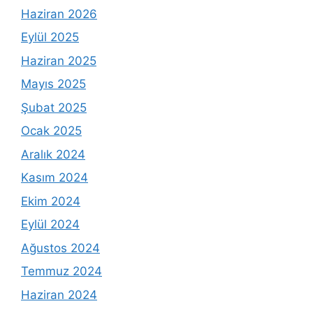
Haziran 2026
Eylül 2025
Haziran 2025
Mayıs 2025
Şubat 2025
Ocak 2025
Aralık 2024
Kasım 2024
Ekim 2024
Eylül 2024
Ağustos 2024
Temmuz 2024
Haziran 2024