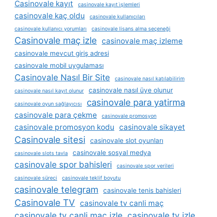
Casinovale kayıt
casinovale kayıt i̇şlemleri
casinovale kaç oldu
casinovale kullanıcıları
casinovale kullanıcı yorumları
casinovale lisans alma seçeneği
Casinovale maç izle
casinovale maç izleme
casinovale mevcut giriş adresi
casinovale mobil uygulaması
Casinovale Nasıl Bir Site
casinovale nasıl katılabilirim
casinovale nasıl üye olunur
casinovale nasıl kayıt olunur
casinovale para yatirma
casinovale oyun sağlayıcısı
casinovale para çekme
casinovale promosyon
casinovale promosyon kodu
casinovale sikayet
Casinovale sitesi
casinovale slot oyunları
casinovale sosyal medya
casinovale slots tavla
casinovale spor bahisleri
casinovale spor verileri
casinovale süreci
casinovale teklif boyutu
casinovale telegram
casinovale tenis bahisleri
Casinovale TV
casinovale tv canli maç
casinovale tv canli maç izle
casinovale tv izle