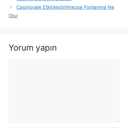
dolaşımı
Casinovale Etkinleştirilmezse Fonlarıma Ne
Olur
Yorum yapın
Yorum