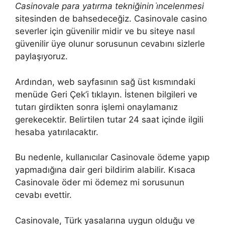
Casinovale para yatırma tekniğinin i̇ncelenmesi
sitesinden de bahsedeceğiz. Casinovale casino
severler için güvenilir midir ve bu siteye nasıl
güvenilir üye olunur sorusunun cevabını sizlerle
paylaşıyoruz.
Ardından, web sayfasının sağ üst kısmındaki
menüde Geri Çek’i tıklayın. İstenen bilgileri ve
tutarı girdikten sonra işlemi onaylamanız
gerekecektir. Belirtilen tutar 24 saat içinde ilgili
hesaba yatırılacaktır.
Bu nedenle, kullanıcılar Casinovale ödeme yapıp
yapmadığına dair geri bildirim alabilir. Kısaca
Casinovale öder mi ödemez mi sorusunun
cevabı evettir.
Casinovale, Türk yasalarına uygun olduğu ve