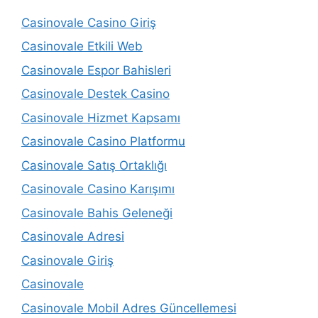
Casinovale Casino Giriş
Casinovale Etkili Web
Casinovale Espor Bahisleri
Casinovale Destek Casino
Casinovale Hizmet Kapsamı
Casinovale Casino Platformu
Casinovale Satış Ortaklığı
Casinovale Casino Karışımı
Casinovale Bahis Geleneği
Casinovale Adresi
Casinovale Giriş
Casinovale
Casinovale Mobil Adres Güncellemesi