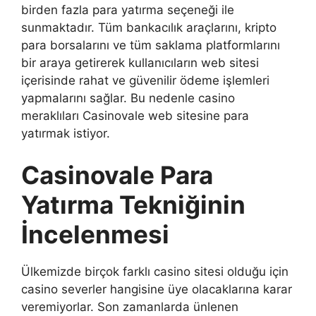
birden fazla para yatırma seçeneği ile
sunmaktadır. Tüm bankacılık araçlarını, kripto
para borsalarını ve tüm saklama platformlarını
bir araya getirerek kullanıcıların web sitesi
içerisinde rahat ve güvenilir ödeme işlemleri
yapmalarını sağlar. Bu nedenle casino
meraklıları Casinovale web sitesine para
yatırmak istiyor.
Casinovale Para
Yatırma Tekniğinin
İncelenmesi
Ülkemizde birçok farklı casino sitesi olduğu için
casino severler hangisine üye olacaklarına karar
veremiyorlar. Son zamanlarda ünlenen