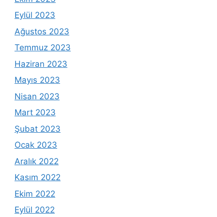
Eylül 2023
Ağustos 2023
Temmuz 2023
Haziran 2023
Mayıs 2023
Nisan 2023
Mart 2023
Şubat 2023
Ocak 2023
Aralık 2022
Kasım 2022
Ekim 2022
Eylül 2022