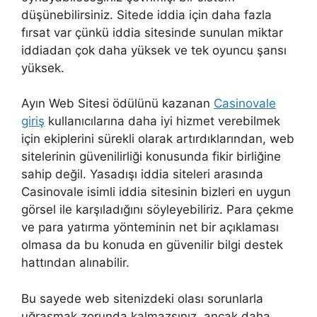
düşünebilirsiniz. Sitede iddia için daha fazla
fırsat var çünkü iddia sitesinde sunulan miktar
iddiadan çok daha yüksek ve tek oyuncu şansı
yüksek.
Ayın Web Sitesi ödülünü kazanan
Casinovale
giriş
kullanıcılarına daha iyi hizmet verebilmek
için ekiplerini sürekli olarak artırdıklarından, web
sitelerinin güvenilirliği konusunda fikir birliğine
sahip değil. Yasadışı iddia siteleri arasında
Casinovale isimli iddia sitesinin bizleri en uygun
görsel ile karşıladığını söyleyebiliriz. Para çekme
ve para yatırma yönteminin net bir açıklaması
olmasa da bu konuda en güvenilir bilgi destek
hattından alınabilir.
Bu sayede web sitenizdeki olası sorunlarla
uğraşmak zorunda kalmazsınız, ancak daha