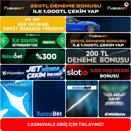
×
CASINOVALE GİRİŞ İÇİN TIKLAYINIZ!