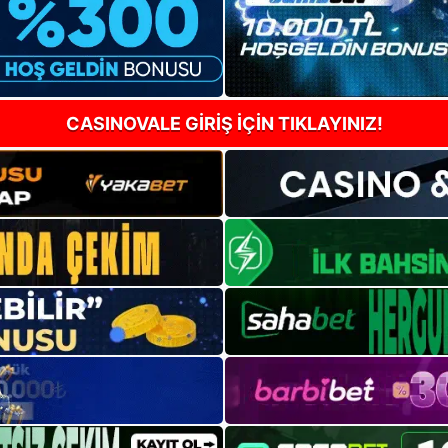
CASINOVALE GİRİŞ İÇİN TIKLAYINIZ!