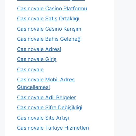
Casinovale Casino Platformu
Casinovale Satış Ortaklığı
Casinovale Casino Karışımı
Casinovale Bahis Geleneği
Casinovale Adresi
Casinovale Giriş
Casinovale
Casinovale Mobil Adres
Güncellemesi
Casinovale Adil Belgeler
Casinovale Şifre Değişikliği
Casinovale Site Artışı
Casinovale Türkiye Hizmetleri