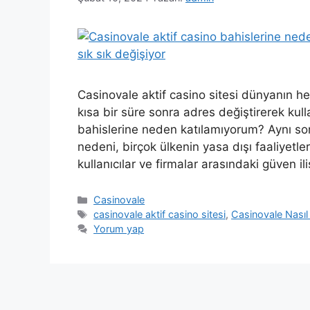
Casinovale aktif casino sitesi dünyanın her
kısa bir süre sonra adres değiştirerek kulla
bahislerine neden katılamıyorum? Aynı soru
nedeni, birçok ülkenin yasa dışı faaliyet
kullanıcılar ve firmalar arasındaki güven 
Kategoriler
Casinovale
Etiketler
casinovale aktif casino sitesi
,
Casinovale Nasıl 
Yorum yap