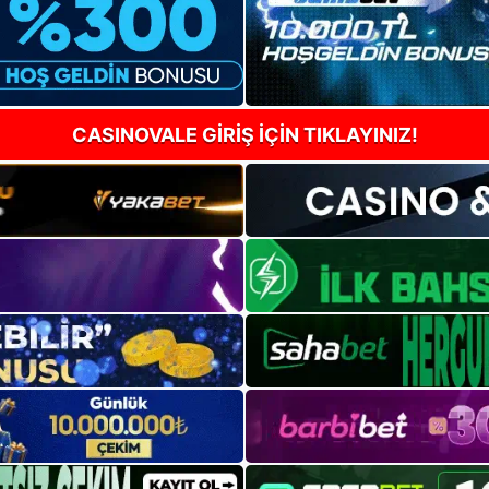
CASINOVALE GİRİŞ İÇİN TIKLAYINIZ!