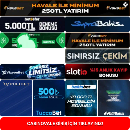
×
CASINOVALE GİRİŞ İÇİN TIKLAYINIZ!