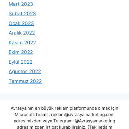
Mart 2023
Şubat 2023
Ocak 2023
Aralık 2022
Kasım 2022
Ekim 2022
Eylül 2022
Ağustos 2022
Temmuz 2022
Avrasya'nın en büyük reklam platformunda olmak için
Microsoft Teams:
reklam@avrasyamarketing.com
adresimizden veya Telegram: @Avrasyamarketing
adresimizden irtibat kurabilirsiniz. (Tek iletişim