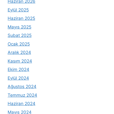
Haziran 2026
Eylül 2025
Haziran 2025
Mayıs 2025
Şubat 2025
Ocak 2025
Aralık 2024
Kasım 2024
Ekim 2024
Eylül 2024
Ağustos 2024
Temmuz 2024
Haziran 2024
Mayıs 2024