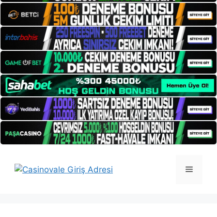
İçeriğe
atla
Menü