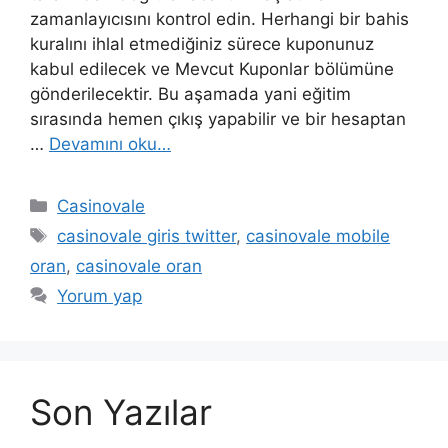
zamanlayıcısını kontrol edin. Herhangi bir bahis
kuralını ihlal etmediğiniz sürece kuponunuz
kabul edilecek ve Mevcut Kuponlar bölümüne
gönderilecektir. Bu aşamada yani eğitim
sırasında hemen çıkış yapabilir ve bir hesaptan
…
Devamını oku…
Kategoriler
Casinovale
Etiketler
casinovale giris twitter
,
casinovale mobile
oran
,
casinovale oran
Yorum yap
Son Yazılar