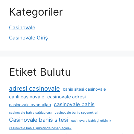
Kategoriler
Casinovale
Casinovale Giriş
Etiket Bulutu
adresi casinovale
bahis sitesi casinovale
canli casinovale
casinovale adresi
casinovale bahis
casinovale avantajları
casinovale bahis sağlayıcısı
casinovale bahis seçenekleri
Casinovale bahis sitesi
casinovale bahisçi etkinlik
casinovale bahis şirketinde hesap açmak