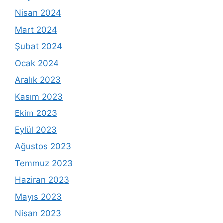
Nisan 2024
Mart 2024
Şubat 2024
Ocak 2024
Aralık 2023
Kasım 2023
Ekim 2023
Eylül 2023
Ağustos 2023
Temmuz 2023
Haziran 2023
Mayıs 2023
Nisan 2023