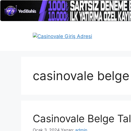
İçeriğe
atla
casinovale belge
Casinovale Belge Ta
Ocak 3, 2024
Yazarı:
admin