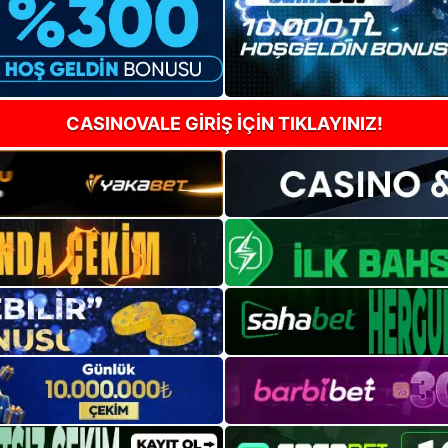
CASINOVALE GİRİŞ İÇİN TIKLAYINIZ!