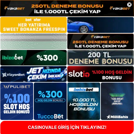
×
CASINOVALE GİRİŞ İÇİN TIKLAYINIZ!