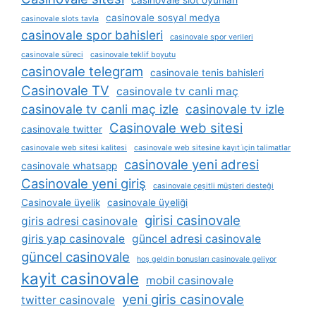
casinovale sosyal medya
casinovale slots tavla
casinovale spor bahisleri
casinovale spor verileri
casinovale süreci
casinovale teklif boyutu
casinovale telegram
casinovale tenis bahisleri
Casinovale TV
casinovale tv canli maç
casinovale tv canli maç izle
casinovale tv izle
Casinovale web sitesi
casinovale twitter
casinovale web sitesi kalitesi
casinovale web sitesine kayıt i̇çin talimatlar
casinovale yeni adresi
casinovale whatsapp
Casinovale yeni giriş
casinovale çeşitli müşteri desteği
Casinovale üyelik
casinovale üyeliği
girisi casinovale
giris adresi casinovale
giris yap casinovale
güncel adresi casinovale
güncel casinovale
hoş geldin bonusları casinovale geliyor
kayit casinovale
mobil casinovale
yeni giris casinovale
twitter casinovale