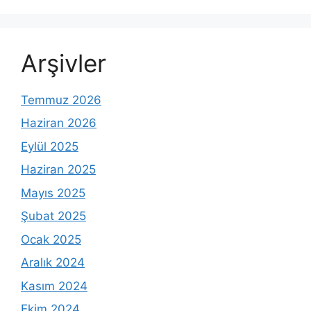
Arşivler
Temmuz 2026
Haziran 2026
Eylül 2025
Haziran 2025
Mayıs 2025
Şubat 2025
Ocak 2025
Aralık 2024
Kasım 2024
Ekim 2024