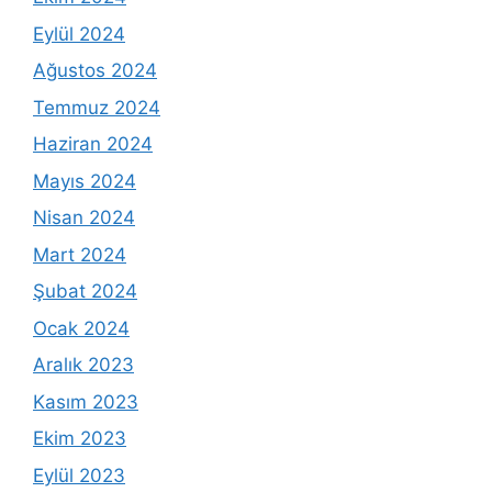
Eylül 2024
Ağustos 2024
Temmuz 2024
Haziran 2024
Mayıs 2024
Nisan 2024
Mart 2024
Şubat 2024
Ocak 2024
Aralık 2023
Kasım 2023
Ekim 2023
Eylül 2023