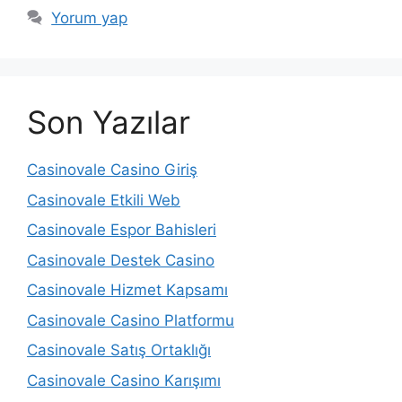
Yorum yap
Son Yazılar
Casinovale Casino Giriş
Casinovale Etkili Web
Casinovale Espor Bahisleri
Casinovale Destek Casino
Casinovale Hizmet Kapsamı
Casinovale Casino Platformu
Casinovale Satış Ortaklığı
Casinovale Casino Karışımı